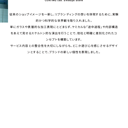
COATING lab. Shibuya Store
従来のショップイメージを一新し、リブランディングの想いを体現するために、実験
的かつ科学的な世界観を取り入れました。
単にガラスや表層的な加工表現にとどまらず、ケミカルな「途中過程」や内部構造
をあえて見せるスケルトン的な演出を行うことで、他社と明確に差別化されたコ
ンセプトを構築しています。
サービス内容との整合性を大切にしながらも、どこか遊び心を感じさせるデザイ
ンとすることで、ブランドの新しい個性を表現しました。